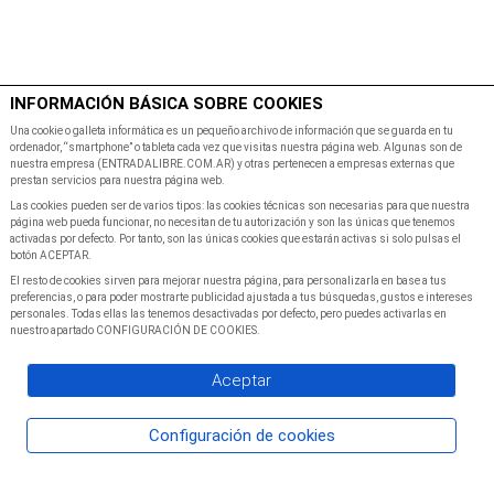
$
Minutos
INFORMACIÓN BÁSICA SOBRE COOKIES
Inicio
Programacion
Una cookie o galleta informática es un pequeño archivo de información que se guarda en tu
ordenador, “smartphone” o tableta cada vez que visitas nuestra página web. Algunas son de
nuestra empresa (ENTRADALIBRE.COM.AR) y otras pertenecen a empresas externas que
prestan servicios para nuestra página web.
Las cookies pueden ser de varios tipos: las cookies técnicas son necesarias para que nuestra
página web pueda funcionar, no necesitan de tu autorización y son las únicas que tenemos
activadas por defecto. Por tanto, son las únicas cookies que estarán activas si solo pulsas el
botón ACEPTAR.
El resto de cookies sirven para mejorar nuestra página, para personalizarla en base a tus
preferencias, o para poder mostrarte publicidad ajustada a tus búsquedas, gustos e intereses
personales. Todas ellas las tenemos desactivadas por defecto, pero puedes activarlas en
nuestro apartado CONFIGURACIÓN DE COOKIES.
Aceptar
Configuración de cookies