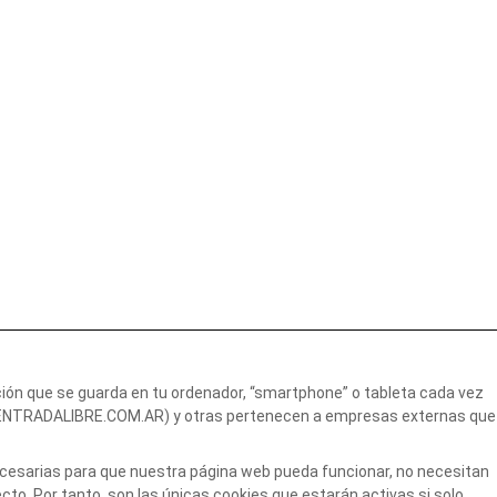
ción que se guarda en tu ordenador, “smartphone” o tableta cada vez
 (ENTRADALIBRE.COM.AR) y otras pertenecen a empresas externas que
necesarias para que nuestra página web pueda funcionar, no necesitan
to. Por tanto, son las únicas cookies que estarán activas si solo