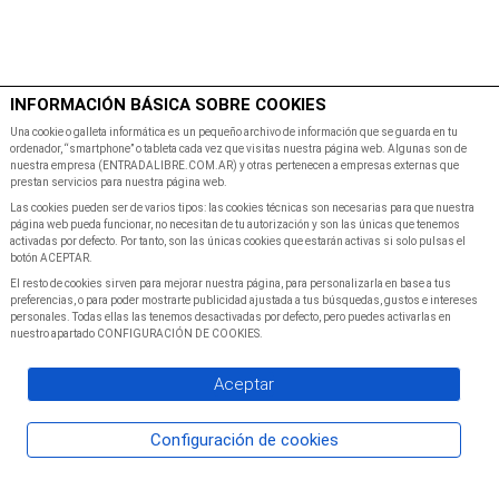
$
Minutos
INFORMACIÓN BÁSICA SOBRE COOKIES
Inicio
Programacion
Una cookie o galleta informática es un pequeño archivo de información que se guarda en tu
ordenador, “smartphone” o tableta cada vez que visitas nuestra página web. Algunas son de
nuestra empresa (ENTRADALIBRE.COM.AR) y otras pertenecen a empresas externas que
prestan servicios para nuestra página web.
Las cookies pueden ser de varios tipos: las cookies técnicas son necesarias para que nuestra
página web pueda funcionar, no necesitan de tu autorización y son las únicas que tenemos
activadas por defecto. Por tanto, son las únicas cookies que estarán activas si solo pulsas el
botón ACEPTAR.
El resto de cookies sirven para mejorar nuestra página, para personalizarla en base a tus
preferencias, o para poder mostrarte publicidad ajustada a tus búsquedas, gustos e intereses
personales. Todas ellas las tenemos desactivadas por defecto, pero puedes activarlas en
nuestro apartado CONFIGURACIÓN DE COOKIES.
Aceptar
Configuración de cookies