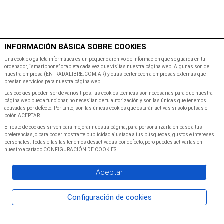
$
Minutos
INFORMACIÓN BÁSICA SOBRE COOKIES
Inicio
Programacion
Una cookie o galleta informática es un pequeño archivo de información que se guarda en tu
ordenador, “smartphone” o tableta cada vez que visitas nuestra página web. Algunas son de
nuestra empresa (ENTRADALIBRE.COM.AR) y otras pertenecen a empresas externas que
prestan servicios para nuestra página web.
Las cookies pueden ser de varios tipos: las cookies técnicas son necesarias para que nuestra
página web pueda funcionar, no necesitan de tu autorización y son las únicas que tenemos
activadas por defecto. Por tanto, son las únicas cookies que estarán activas si solo pulsas el
botón ACEPTAR.
El resto de cookies sirven para mejorar nuestra página, para personalizarla en base a tus
preferencias, o para poder mostrarte publicidad ajustada a tus búsquedas, gustos e intereses
personales. Todas ellas las tenemos desactivadas por defecto, pero puedes activarlas en
nuestro apartado CONFIGURACIÓN DE COOKIES.
Aceptar
Configuración de cookies