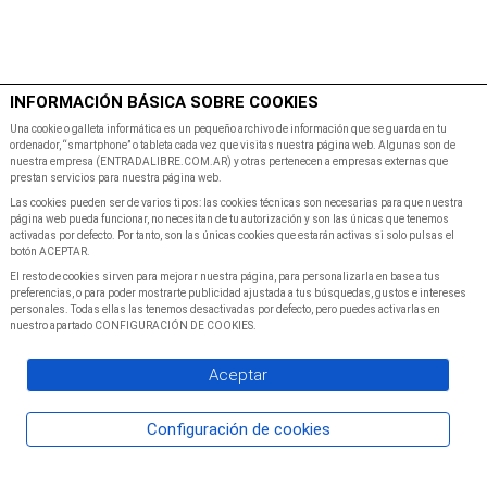
$
Minutos
INFORMACIÓN BÁSICA SOBRE COOKIES
Inicio
Programacion
Una cookie o galleta informática es un pequeño archivo de información que se guarda en tu
ordenador, “smartphone” o tableta cada vez que visitas nuestra página web. Algunas son de
nuestra empresa (ENTRADALIBRE.COM.AR) y otras pertenecen a empresas externas que
prestan servicios para nuestra página web.
Las cookies pueden ser de varios tipos: las cookies técnicas son necesarias para que nuestra
página web pueda funcionar, no necesitan de tu autorización y son las únicas que tenemos
activadas por defecto. Por tanto, son las únicas cookies que estarán activas si solo pulsas el
botón ACEPTAR.
El resto de cookies sirven para mejorar nuestra página, para personalizarla en base a tus
preferencias, o para poder mostrarte publicidad ajustada a tus búsquedas, gustos e intereses
personales. Todas ellas las tenemos desactivadas por defecto, pero puedes activarlas en
nuestro apartado CONFIGURACIÓN DE COOKIES.
Aceptar
Configuración de cookies