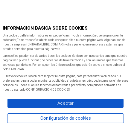
$
Minutos
INFORMACIÓN BÁSICA SOBRE COOKIES
Inicio
Programacion
Una cookie o galleta informática es un pequeño archivo de información que se guarda en tu
ordenador, “smartphone” o tableta cada vez que visitas nuestra página web. Algunas son de
nuestra empresa (ENTRADALIBRE.COM.AR) y otras pertenecen a empresas externas que
prestan servicios para nuestra página web.
Las cookies pueden ser de varios tipos: las cookies técnicas son necesarias para que nuestra
página web pueda funcionar, no necesitan de tu autorización y son las únicas que tenemos
activadas por defecto. Por tanto, son las únicas cookies que estarán activas si solo pulsas el
botón ACEPTAR.
El resto de cookies sirven para mejorar nuestra página, para personalizarla en base a tus
preferencias, o para poder mostrarte publicidad ajustada a tus búsquedas, gustos e intereses
personales. Todas ellas las tenemos desactivadas por defecto, pero puedes activarlas en
nuestro apartado CONFIGURACIÓN DE COOKIES.
Aceptar
Configuración de cookies