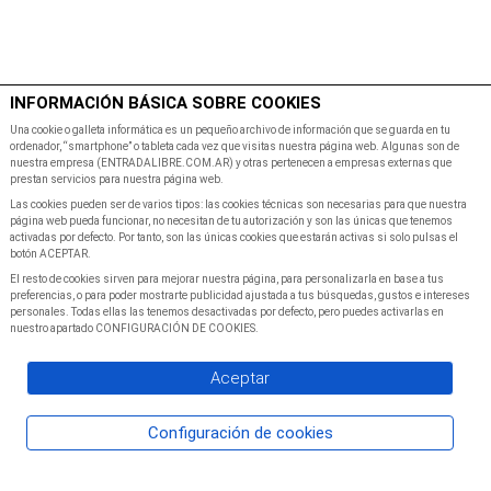
$
Minutos
INFORMACIÓN BÁSICA SOBRE COOKIES
Inicio
Programacion
Una cookie o galleta informática es un pequeño archivo de información que se guarda en tu
ordenador, “smartphone” o tableta cada vez que visitas nuestra página web. Algunas son de
nuestra empresa (ENTRADALIBRE.COM.AR) y otras pertenecen a empresas externas que
prestan servicios para nuestra página web.
Las cookies pueden ser de varios tipos: las cookies técnicas son necesarias para que nuestra
página web pueda funcionar, no necesitan de tu autorización y son las únicas que tenemos
activadas por defecto. Por tanto, son las únicas cookies que estarán activas si solo pulsas el
botón ACEPTAR.
El resto de cookies sirven para mejorar nuestra página, para personalizarla en base a tus
preferencias, o para poder mostrarte publicidad ajustada a tus búsquedas, gustos e intereses
personales. Todas ellas las tenemos desactivadas por defecto, pero puedes activarlas en
nuestro apartado CONFIGURACIÓN DE COOKIES.
Aceptar
Configuración de cookies