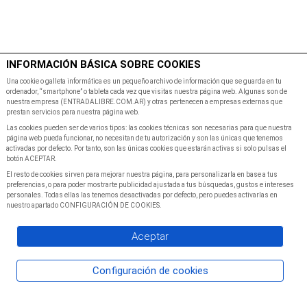
$
Minutos
INFORMACIÓN BÁSICA SOBRE COOKIES
Inicio
Programacion
Una cookie o galleta informática es un pequeño archivo de información que se guarda en tu
ordenador, “smartphone” o tableta cada vez que visitas nuestra página web. Algunas son de
nuestra empresa (ENTRADALIBRE.COM.AR) y otras pertenecen a empresas externas que
prestan servicios para nuestra página web.
Las cookies pueden ser de varios tipos: las cookies técnicas son necesarias para que nuestra
página web pueda funcionar, no necesitan de tu autorización y son las únicas que tenemos
activadas por defecto. Por tanto, son las únicas cookies que estarán activas si solo pulsas el
botón ACEPTAR.
El resto de cookies sirven para mejorar nuestra página, para personalizarla en base a tus
preferencias, o para poder mostrarte publicidad ajustada a tus búsquedas, gustos e intereses
personales. Todas ellas las tenemos desactivadas por defecto, pero puedes activarlas en
nuestro apartado CONFIGURACIÓN DE COOKIES.
Aceptar
Configuración de cookies