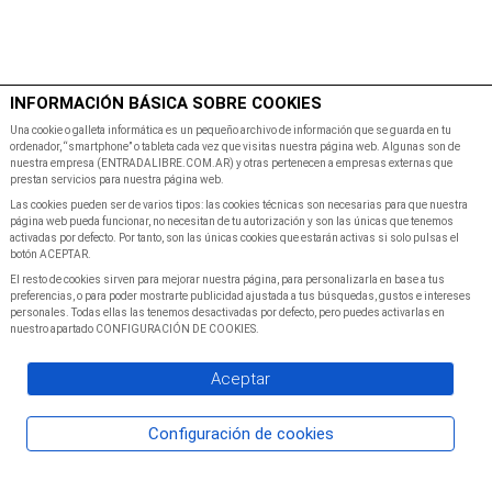
$
Minutos
INFORMACIÓN BÁSICA SOBRE COOKIES
Inicio
Programacion
Una cookie o galleta informática es un pequeño archivo de información que se guarda en tu
ordenador, “smartphone” o tableta cada vez que visitas nuestra página web. Algunas son de
nuestra empresa (ENTRADALIBRE.COM.AR) y otras pertenecen a empresas externas que
prestan servicios para nuestra página web.
Las cookies pueden ser de varios tipos: las cookies técnicas son necesarias para que nuestra
página web pueda funcionar, no necesitan de tu autorización y son las únicas que tenemos
activadas por defecto. Por tanto, son las únicas cookies que estarán activas si solo pulsas el
botón ACEPTAR.
El resto de cookies sirven para mejorar nuestra página, para personalizarla en base a tus
preferencias, o para poder mostrarte publicidad ajustada a tus búsquedas, gustos e intereses
personales. Todas ellas las tenemos desactivadas por defecto, pero puedes activarlas en
nuestro apartado CONFIGURACIÓN DE COOKIES.
Aceptar
Configuración de cookies