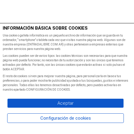
$
Minutos
INFORMACIÓN BÁSICA SOBRE COOKIES
Inicio
Programacion
Una cookie o galleta informática es un pequeño archivo de información que se guarda en tu
ordenador, “smartphone” o tableta cada vez que visitas nuestra página web. Algunas son de
nuestra empresa (ENTRADALIBRE.COM.AR) y otras pertenecen a empresas externas que
prestan servicios para nuestra página web.
Las cookies pueden ser de varios tipos: las cookies técnicas son necesarias para que nuestra
página web pueda funcionar, no necesitan de tu autorización y son las únicas que tenemos
activadas por defecto. Por tanto, son las únicas cookies que estarán activas si solo pulsas el
botón ACEPTAR.
El resto de cookies sirven para mejorar nuestra página, para personalizarla en base a tus
preferencias, o para poder mostrarte publicidad ajustada a tus búsquedas, gustos e intereses
personales. Todas ellas las tenemos desactivadas por defecto, pero puedes activarlas en
nuestro apartado CONFIGURACIÓN DE COOKIES.
Aceptar
Configuración de cookies