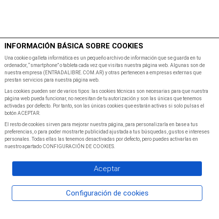
$
Minutos
INFORMACIÓN BÁSICA SOBRE COOKIES
Inicio
Programacion
Una cookie o galleta informática es un pequeño archivo de información que se guarda en tu
ordenador, “smartphone” o tableta cada vez que visitas nuestra página web. Algunas son de
nuestra empresa (ENTRADALIBRE.COM.AR) y otras pertenecen a empresas externas que
prestan servicios para nuestra página web.
Las cookies pueden ser de varios tipos: las cookies técnicas son necesarias para que nuestra
página web pueda funcionar, no necesitan de tu autorización y son las únicas que tenemos
activadas por defecto. Por tanto, son las únicas cookies que estarán activas si solo pulsas el
botón ACEPTAR.
El resto de cookies sirven para mejorar nuestra página, para personalizarla en base a tus
preferencias, o para poder mostrarte publicidad ajustada a tus búsquedas, gustos e intereses
personales. Todas ellas las tenemos desactivadas por defecto, pero puedes activarlas en
nuestro apartado CONFIGURACIÓN DE COOKIES.
Aceptar
Configuración de cookies