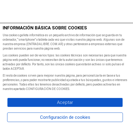
$
Minutos
INFORMACIÓN BÁSICA SOBRE COOKIES
Inicio
Programacion
Una cookie o galleta informática es un pequeño archivo de información que se guarda en tu
ordenador, “smartphone” o tableta cada vez que visitas nuestra página web. Algunas son de
nuestra empresa (ENTRADALIBRE.COM.AR) y otras pertenecen a empresas externas que
prestan servicios para nuestra página web.
Las cookies pueden ser de varios tipos: las cookies técnicas son necesarias para que nuestra
página web pueda funcionar, no necesitan de tu autorización y son las únicas que tenemos
activadas por defecto. Por tanto, son las únicas cookies que estarán activas si solo pulsas el
botón ACEPTAR.
El resto de cookies sirven para mejorar nuestra página, para personalizarla en base a tus
preferencias, o para poder mostrarte publicidad ajustada a tus búsquedas, gustos e intereses
personales. Todas ellas las tenemos desactivadas por defecto, pero puedes activarlas en
nuestro apartado CONFIGURACIÓN DE COOKIES.
Aceptar
Configuración de cookies