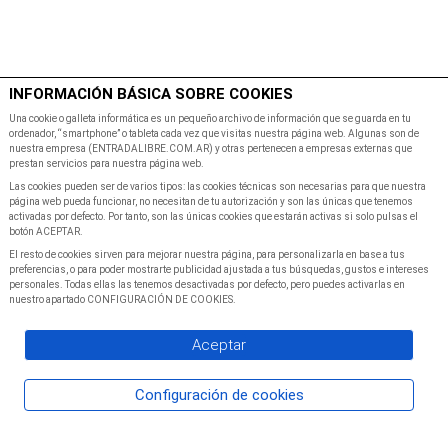
$
Minutos
INFORMACIÓN BÁSICA SOBRE COOKIES
Inicio
Programacion
Una cookie o galleta informática es un pequeño archivo de información que se guarda en tu
ordenador, “smartphone” o tableta cada vez que visitas nuestra página web. Algunas son de
nuestra empresa (ENTRADALIBRE.COM.AR) y otras pertenecen a empresas externas que
prestan servicios para nuestra página web.
Las cookies pueden ser de varios tipos: las cookies técnicas son necesarias para que nuestra
página web pueda funcionar, no necesitan de tu autorización y son las únicas que tenemos
activadas por defecto. Por tanto, son las únicas cookies que estarán activas si solo pulsas el
botón ACEPTAR.
El resto de cookies sirven para mejorar nuestra página, para personalizarla en base a tus
preferencias, o para poder mostrarte publicidad ajustada a tus búsquedas, gustos e intereses
personales. Todas ellas las tenemos desactivadas por defecto, pero puedes activarlas en
nuestro apartado CONFIGURACIÓN DE COOKIES.
Aceptar
Configuración de cookies