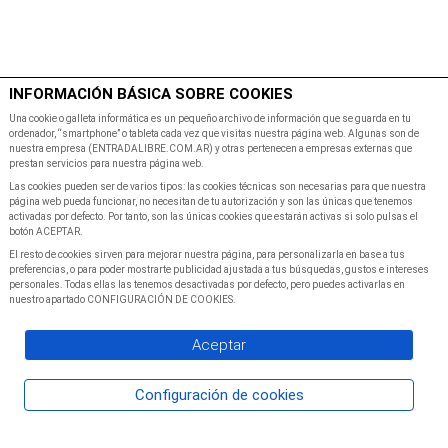
$
Minutos
INFORMACIÓN BÁSICA SOBRE COOKIES
Inicio
Programacion
Una cookie o galleta informática es un pequeño archivo de información que se guarda en tu
ordenador, “smartphone” o tableta cada vez que visitas nuestra página web. Algunas son de
nuestra empresa (ENTRADALIBRE.COM.AR) y otras pertenecen a empresas externas que
prestan servicios para nuestra página web.
Las cookies pueden ser de varios tipos: las cookies técnicas son necesarias para que nuestra
página web pueda funcionar, no necesitan de tu autorización y son las únicas que tenemos
activadas por defecto. Por tanto, son las únicas cookies que estarán activas si solo pulsas el
botón ACEPTAR.
El resto de cookies sirven para mejorar nuestra página, para personalizarla en base a tus
preferencias, o para poder mostrarte publicidad ajustada a tus búsquedas, gustos e intereses
personales. Todas ellas las tenemos desactivadas por defecto, pero puedes activarlas en
nuestro apartado CONFIGURACIÓN DE COOKIES.
Aceptar
Configuración de cookies