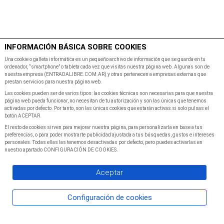
$
Minutos
INFORMACIÓN BÁSICA SOBRE COOKIES
Inicio
Programacion
Una cookie o galleta informática es un pequeño archivo de información que se guarda en tu
ordenador, “smartphone” o tableta cada vez que visitas nuestra página web. Algunas son de
nuestra empresa (ENTRADALIBRE.COM.AR) y otras pertenecen a empresas externas que
prestan servicios para nuestra página web.
Las cookies pueden ser de varios tipos: las cookies técnicas son necesarias para que nuestra
página web pueda funcionar, no necesitan de tu autorización y son las únicas que tenemos
activadas por defecto. Por tanto, son las únicas cookies que estarán activas si solo pulsas el
botón ACEPTAR.
El resto de cookies sirven para mejorar nuestra página, para personalizarla en base a tus
preferencias, o para poder mostrarte publicidad ajustada a tus búsquedas, gustos e intereses
personales. Todas ellas las tenemos desactivadas por defecto, pero puedes activarlas en
nuestro apartado CONFIGURACIÓN DE COOKIES.
Aceptar
Configuración de cookies