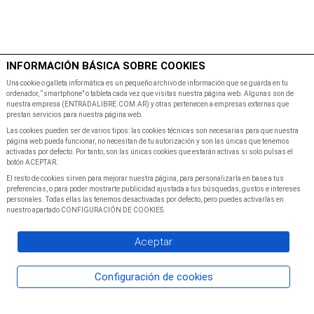
$
Minutos
INFORMACIÓN BÁSICA SOBRE COOKIES
Inicio
Programacion
Una cookie o galleta informática es un pequeño archivo de información que se guarda en tu
ordenador, “smartphone” o tableta cada vez que visitas nuestra página web. Algunas son de
nuestra empresa (ENTRADALIBRE.COM.AR) y otras pertenecen a empresas externas que
prestan servicios para nuestra página web.
Las cookies pueden ser de varios tipos: las cookies técnicas son necesarias para que nuestra
página web pueda funcionar, no necesitan de tu autorización y son las únicas que tenemos
activadas por defecto. Por tanto, son las únicas cookies que estarán activas si solo pulsas el
botón ACEPTAR.
El resto de cookies sirven para mejorar nuestra página, para personalizarla en base a tus
preferencias, o para poder mostrarte publicidad ajustada a tus búsquedas, gustos e intereses
personales. Todas ellas las tenemos desactivadas por defecto, pero puedes activarlas en
nuestro apartado CONFIGURACIÓN DE COOKIES.
Aceptar
Configuración de cookies