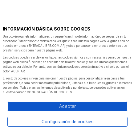
$
Minutos
INFORMACIÓN BÁSICA SOBRE COOKIES
Inicio
Programacion
Una cookie o galleta informática es un pequeño archivo de información que se guarda en tu
ordenador, “smartphone” o tableta cada vez que visitas nuestra página web. Algunas son de
nuestra empresa (ENTRADALIBRE.COM.AR) y otras pertenecen a empresas externas que
prestan servicios para nuestra página web.
Las cookies pueden ser de varios tipos: las cookies técnicas son necesarias para que nuestra
página web pueda funcionar, no necesitan de tu autorización y son las únicas que tenemos
activadas por defecto. Por tanto, son las únicas cookies que estarán activas si solo pulsas el
botón ACEPTAR.
El resto de cookies sirven para mejorar nuestra página, para personalizarla en base a tus
preferencias, o para poder mostrarte publicidad ajustada a tus búsquedas, gustos e intereses
personales. Todas ellas las tenemos desactivadas por defecto, pero puedes activarlas en
nuestro apartado CONFIGURACIÓN DE COOKIES.
Aceptar
Configuración de cookies