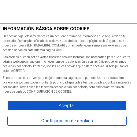
$
Minutos
INFORMACIÓN BÁSICA SOBRE COOKIES
Inicio
Programacion
Una cookie o galleta informática es un pequeño archivo de información que se guarda en tu
ordenador, “smartphone” o tableta cada vez que visitas nuestra página web. Algunas son de
nuestra empresa (ENTRADALIBRE.COM.AR) y otras pertenecen a empresas externas que
prestan servicios para nuestra página web.
Las cookies pueden ser de varios tipos: las cookies técnicas son necesarias para que nuestra
página web pueda funcionar, no necesitan de tu autorización y son las únicas que tenemos
activadas por defecto. Por tanto, son las únicas cookies que estarán activas si solo pulsas el
botón ACEPTAR.
El resto de cookies sirven para mejorar nuestra página, para personalizarla en base a tus
preferencias, o para poder mostrarte publicidad ajustada a tus búsquedas, gustos e intereses
personales. Todas ellas las tenemos desactivadas por defecto, pero puedes activarlas en
nuestro apartado CONFIGURACIÓN DE COOKIES.
Aceptar
Configuración de cookies