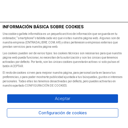
$
Minutos
INFORMACIÓN BÁSICA SOBRE COOKIES
Inicio
Programacion
Una cookie o galleta informática es un pequeño archivo de información que se guarda en tu
ordenador, “smartphone” o tableta cada vez que visitas nuestra página web. Algunas son de
nuestra empresa (ENTRADALIBRE.COM.AR) y otras pertenecen a empresas externas que
prestan servicios para nuestra página web.
Las cookies pueden ser de varios tipos: las cookies técnicas son necesarias para que nuestra
página web pueda funcionar, no necesitan de tu autorización y son las únicas que tenemos
activadas por defecto. Por tanto, son las únicas cookies que estarán activas si solo pulsas el
botón ACEPTAR.
El resto de cookies sirven para mejorar nuestra página, para personalizarla en base a tus
preferencias, o para poder mostrarte publicidad ajustada a tus búsquedas, gustos e intereses
personales. Todas ellas las tenemos desactivadas por defecto, pero puedes activarlas en
nuestro apartado CONFIGURACIÓN DE COOKIES.
Aceptar
Configuración de cookies