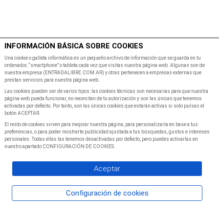
$
Minutos
INFORMACIÓN BÁSICA SOBRE COOKIES
Inicio
Programacion
Una cookie o galleta informática es un pequeño archivo de información que se guarda en tu
ordenador, “smartphone” o tableta cada vez que visitas nuestra página web. Algunas son de
nuestra empresa (ENTRADALIBRE.COM.AR) y otras pertenecen a empresas externas que
prestan servicios para nuestra página web.
Las cookies pueden ser de varios tipos: las cookies técnicas son necesarias para que nuestra
página web pueda funcionar, no necesitan de tu autorización y son las únicas que tenemos
activadas por defecto. Por tanto, son las únicas cookies que estarán activas si solo pulsas el
botón ACEPTAR.
El resto de cookies sirven para mejorar nuestra página, para personalizarla en base a tus
preferencias, o para poder mostrarte publicidad ajustada a tus búsquedas, gustos e intereses
personales. Todas ellas las tenemos desactivadas por defecto, pero puedes activarlas en
nuestro apartado CONFIGURACIÓN DE COOKIES.
Aceptar
Configuración de cookies