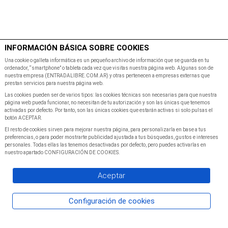
$
Minutos
INFORMACIÓN BÁSICA SOBRE COOKIES
Inicio
Programacion
Una cookie o galleta informática es un pequeño archivo de información que se guarda en tu
ordenador, “smartphone” o tableta cada vez que visitas nuestra página web. Algunas son de
nuestra empresa (ENTRADALIBRE.COM.AR) y otras pertenecen a empresas externas que
prestan servicios para nuestra página web.
Las cookies pueden ser de varios tipos: las cookies técnicas son necesarias para que nuestra
página web pueda funcionar, no necesitan de tu autorización y son las únicas que tenemos
activadas por defecto. Por tanto, son las únicas cookies que estarán activas si solo pulsas el
botón ACEPTAR.
El resto de cookies sirven para mejorar nuestra página, para personalizarla en base a tus
preferencias, o para poder mostrarte publicidad ajustada a tus búsquedas, gustos e intereses
personales. Todas ellas las tenemos desactivadas por defecto, pero puedes activarlas en
nuestro apartado CONFIGURACIÓN DE COOKIES.
Aceptar
Configuración de cookies