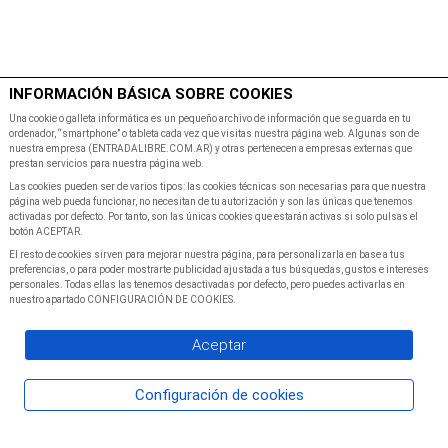
$
Minutos
INFORMACIÓN BÁSICA SOBRE COOKIES
Inicio
Programacion
Una cookie o galleta informática es un pequeño archivo de información que se guarda en tu
ordenador, “smartphone” o tableta cada vez que visitas nuestra página web. Algunas son de
nuestra empresa (ENTRADALIBRE.COM.AR) y otras pertenecen a empresas externas que
prestan servicios para nuestra página web.
Las cookies pueden ser de varios tipos: las cookies técnicas son necesarias para que nuestra
página web pueda funcionar, no necesitan de tu autorización y son las únicas que tenemos
activadas por defecto. Por tanto, son las únicas cookies que estarán activas si solo pulsas el
botón ACEPTAR.
El resto de cookies sirven para mejorar nuestra página, para personalizarla en base a tus
preferencias, o para poder mostrarte publicidad ajustada a tus búsquedas, gustos e intereses
personales. Todas ellas las tenemos desactivadas por defecto, pero puedes activarlas en
nuestro apartado CONFIGURACIÓN DE COOKIES.
Aceptar
Configuración de cookies