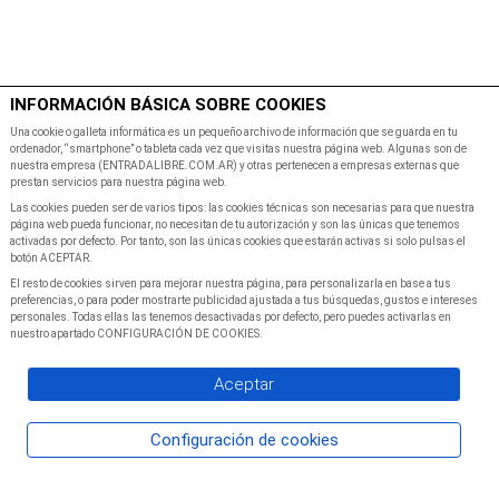
$
Minutos
INFORMACIÓN BÁSICA SOBRE COOKIES
Inicio
Programacion
Una cookie o galleta informática es un pequeño archivo de información que se guarda en tu
ordenador, “smartphone” o tableta cada vez que visitas nuestra página web. Algunas son de
nuestra empresa (ENTRADALIBRE.COM.AR) y otras pertenecen a empresas externas que
prestan servicios para nuestra página web.
Las cookies pueden ser de varios tipos: las cookies técnicas son necesarias para que nuestra
página web pueda funcionar, no necesitan de tu autorización y son las únicas que tenemos
activadas por defecto. Por tanto, son las únicas cookies que estarán activas si solo pulsas el
botón ACEPTAR.
El resto de cookies sirven para mejorar nuestra página, para personalizarla en base a tus
preferencias, o para poder mostrarte publicidad ajustada a tus búsquedas, gustos e intereses
personales. Todas ellas las tenemos desactivadas por defecto, pero puedes activarlas en
nuestro apartado CONFIGURACIÓN DE COOKIES.
Aceptar
Configuración de cookies