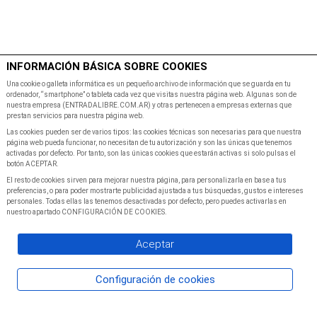
$
Minutos
INFORMACIÓN BÁSICA SOBRE COOKIES
Inicio
Programacion
Una cookie o galleta informática es un pequeño archivo de información que se guarda en tu
ordenador, “smartphone” o tableta cada vez que visitas nuestra página web. Algunas son de
nuestra empresa (ENTRADALIBRE.COM.AR) y otras pertenecen a empresas externas que
prestan servicios para nuestra página web.
Las cookies pueden ser de varios tipos: las cookies técnicas son necesarias para que nuestra
página web pueda funcionar, no necesitan de tu autorización y son las únicas que tenemos
activadas por defecto. Por tanto, son las únicas cookies que estarán activas si solo pulsas el
botón ACEPTAR.
El resto de cookies sirven para mejorar nuestra página, para personalizarla en base a tus
preferencias, o para poder mostrarte publicidad ajustada a tus búsquedas, gustos e intereses
personales. Todas ellas las tenemos desactivadas por defecto, pero puedes activarlas en
nuestro apartado CONFIGURACIÓN DE COOKIES.
Aceptar
Configuración de cookies