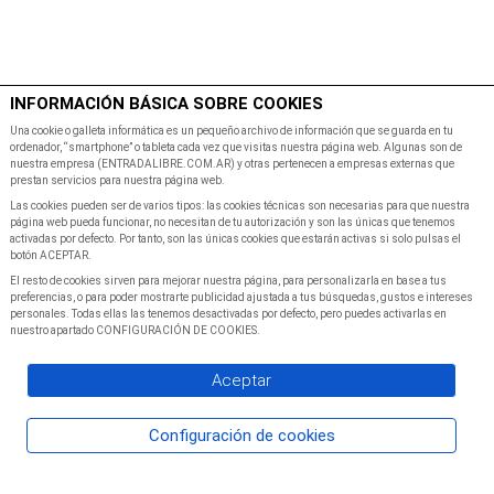
$
Minutos
INFORMACIÓN BÁSICA SOBRE COOKIES
Inicio
Programacion
Una cookie o galleta informática es un pequeño archivo de información que se guarda en tu
ordenador, “smartphone” o tableta cada vez que visitas nuestra página web. Algunas son de
nuestra empresa (ENTRADALIBRE.COM.AR) y otras pertenecen a empresas externas que
prestan servicios para nuestra página web.
Las cookies pueden ser de varios tipos: las cookies técnicas son necesarias para que nuestra
página web pueda funcionar, no necesitan de tu autorización y son las únicas que tenemos
activadas por defecto. Por tanto, son las únicas cookies que estarán activas si solo pulsas el
botón ACEPTAR.
El resto de cookies sirven para mejorar nuestra página, para personalizarla en base a tus
preferencias, o para poder mostrarte publicidad ajustada a tus búsquedas, gustos e intereses
personales. Todas ellas las tenemos desactivadas por defecto, pero puedes activarlas en
nuestro apartado CONFIGURACIÓN DE COOKIES.
Aceptar
Configuración de cookies