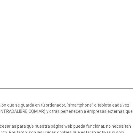
ción que se guarda en tu ordenador, “smartphone” o tableta cada vez
 (ENTRADALIBRE.COM.AR) y otras pertenecen a empresas externas que
necesarias para que nuestra página web pueda funcionar, no necesitan
to. Por tanto, son las únicas cookies que estarán activas si solo